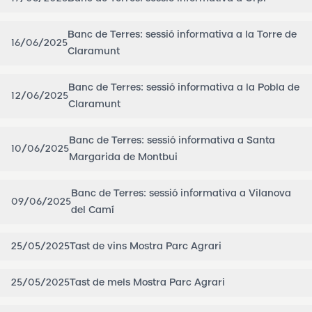
Banc de Terres: sessió informativa a la Torre de
16/06/2025
Claramunt
Banc de Terres: sessió informativa a la Pobla de
12/06/2025
Claramunt
Banc de Terres: sessió informativa a Santa
10/06/2025
Margarida de Montbui
Banc de Terres: sessió informativa a Vilanova
09/06/2025
del Camí
25/05/2025
Tast de vins Mostra Parc Agrari
25/05/2025
Tast de mels Mostra Parc Agrari