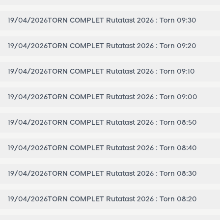
19/04/2026
TORN COMPLET Rutatast 2026 : Torn 09:30
19/04/2026
TORN COMPLET Rutatast 2026 : Torn 09:20
19/04/2026
TORN COMPLET Rutatast 2026 : Torn 09:10
19/04/2026
TORN COMPLET Rutatast 2026 : Torn 09:00
19/04/2026
TORN COMPLET Rutatast 2026 : Torn 08:50
19/04/2026
TORN COMPLET Rutatast 2026 : Torn 08:40
19/04/2026
TORN COMPLET Rutatast 2026 : Torn 08:30
19/04/2026
TORN COMPLET Rutatast 2026 : Torn 08:20