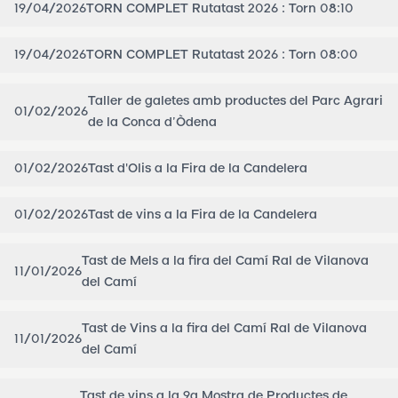
19/04/2026
TORN COMPLET Rutatast 2026 : Torn 08:10
19/04/2026
TORN COMPLET Rutatast 2026 : Torn 08:00
Taller de galetes amb productes del Parc Agrari
01/02/2026
de la Conca d’Òdena
01/02/2026
Tast d'Olis a la Fira de la Candelera
01/02/2026
Tast de vins a la Fira de la Candelera
Tast de Mels a la fira del Camí Ral de Vilanova
11/01/2026
del Camí
Tast de Vins a la fira del Camí Ral de Vilanova
11/01/2026
del Camí
Tast de vins a la 9a Mostra de Productes de