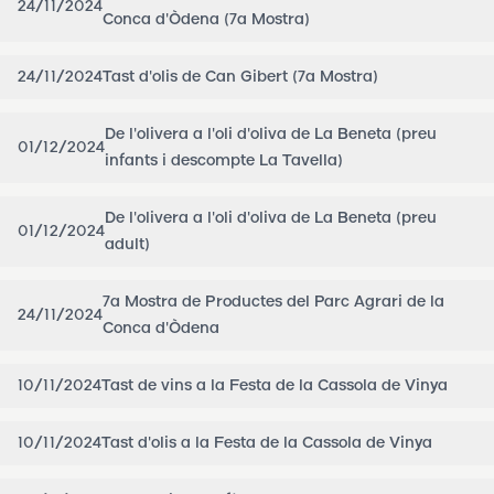
24/11/2024
Conca d'Òdena (7a Mostra)
24/11/2024
Tast d'olis de Can Gibert (7a Mostra)
De l'olivera a l'oli d'oliva de La Beneta (preu
01/12/2024
infants i descompte La Tavella)
De l'olivera a l'oli d'oliva de La Beneta (preu
01/12/2024
adult)
7a Mostra de Productes del Parc Agrari de la
24/11/2024
Conca d'Òdena
10/11/2024
Tast de vins a la Festa de la Cassola de Vinya
10/11/2024
Tast d'olis a la Festa de la Cassola de Vinya