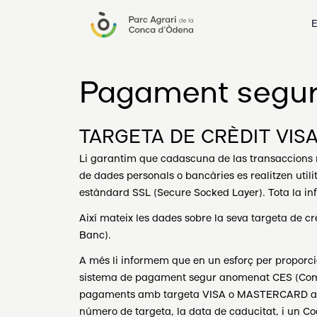
E
Pagament segu
TARGETA DE CRÈDIT VIS
Li garantim que cadascuna de las transaccions r
de dades personals o bancàries es realitzen utili
estàndard SSL (Secure Socked Layer). Tota la inf
Així mateix les dades sobre la seva targeta de 
Banc).
A més li informem que en un esforç per proporcio
sistema de pagament segur anomenat CES (Comerç
pagaments amb targeta VISA o MASTERCARD al n
número de targeta, la data de caducitat, i un Co