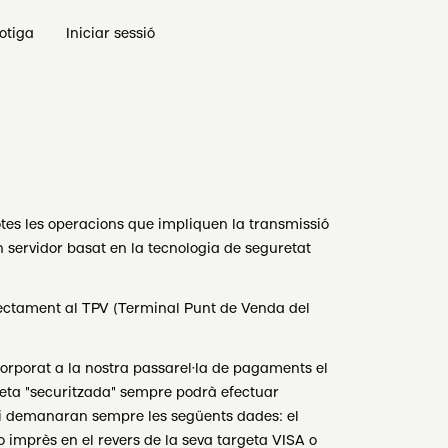
otiga
Iniciar sessió
tes les operacions que impliquen la transmissió
n servidor basat en la tecnologia de seguretat
rectament al TPV (Terminal Punt de Venda del
orporat a la nostra passarel·la de pagaments el
eta "securitzada" sempre podrà efectuar
 demanaran sempre les següents dades: el
o imprès en el revers de la seva targeta VISA o