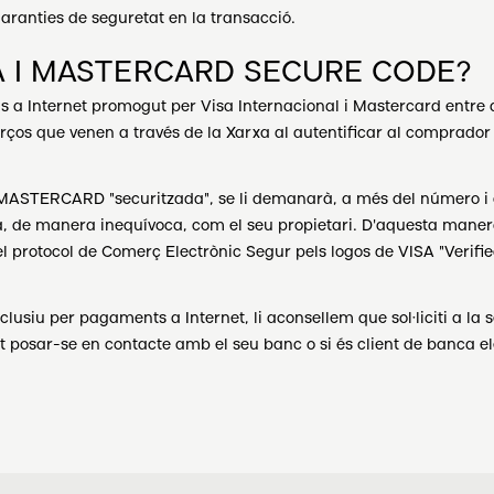
anties de seguretat en la transacció.
SA I MASTERCARD SECURE CODE?
 a Internet promogut per Visa Internacional i Mastercard entre al
rços que venen a través de la Xarxa al autentificar al comprador 
 MASTERCARD "securitzada", se li demanarà, a més del número i d
ca, de manera inequívoca, com el seu propietari. D'aquesta maner
t el protocol de Comerç Electrònic Segur pels logos de VISA "Veri
lusiu per pagaments a Internet, li aconsellem que sol·liciti a la s
pot posar-se en contacte amb el seu banc o si és client de banc