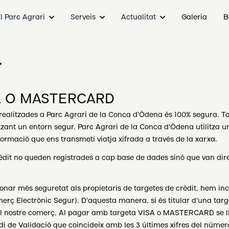
l Parc Agrari
Serveis
Actualitat
Galeria
B
r
A O MASTERCARD
ealitzades a Parc Agrari de la Conca d'Òdena és 100% segura. To
tzant un entorn segur. Parc Agrari de la Conca d'Òdena utilitza u
ormació que ens transmeti viatja xifrada a través de la xarxa.
crèdit no queden registrades a cap base de dades sinó que van di
nar més seguretat als propietaris de targetes de crèdit, hem inc
 Electrònic Segur). D'aquesta manera, si és titular d'una targ
ostre comerç. Al pagar amb targeta VISA o MASTERCARD se li
di de Validació que coincideix amb les 3 últimes xifres del númer