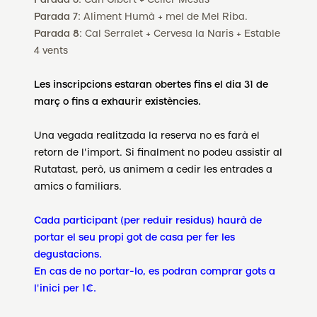
Parada 6
: Can Gibert + Celler Mestís
Parada 7
: Aliment Humà + mel de Mel Riba.
Parada 8
: Cal Serralet + Cervesa la Naris + Estable
4 vents
Les inscripcions estaran obertes fins el dia 31 de
març o fins a exhaurir existències.
Una vegada realitzada la reserva no es farà el
retorn de l'import. Si finalment no podeu assistir al
Rutatast, però, us animem a cedir les entrades a
amics o familiars.
Cada participant (per reduir residus) haurà de
portar el seu propi got de casa per fer les
degustacions
.
En cas de no portar-lo, es podran comprar gots a
l'inici per 1€.