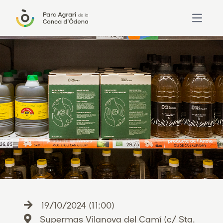
Open ma
19/10/2024 (11:00)
Supermas Vilanova del Camí (c/ Sta.