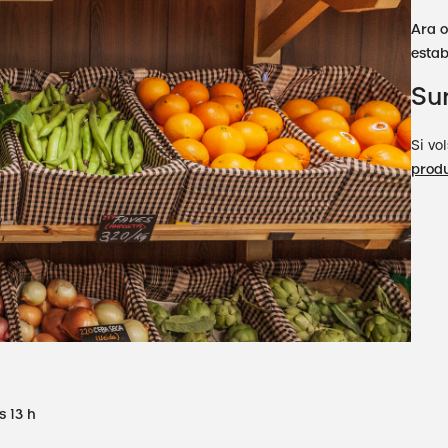
Ara o
estab
Sum
Si vo
prod
s 13 h