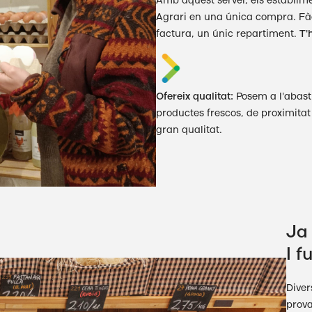
Amb aquest servei, els establim
Agrari en una única compra. Fàc
factura, un únic repartiment.
T'
Ofereix qualitat:
Posem a l'abast
productes frescos, de proximitat 
gran qualitat.
Ja
I f
Diver
prova