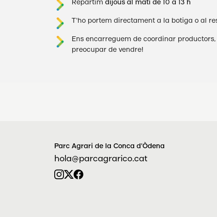
Repartim
dijous al matí de 10 a 13 h
T'ho portem directament a la botiga o al r
Ens encarreguem de coordinar productors, l
preocupar de vendre!
Parc Agrari de la Conca d'Òdena
hola@parcagrarico.cat