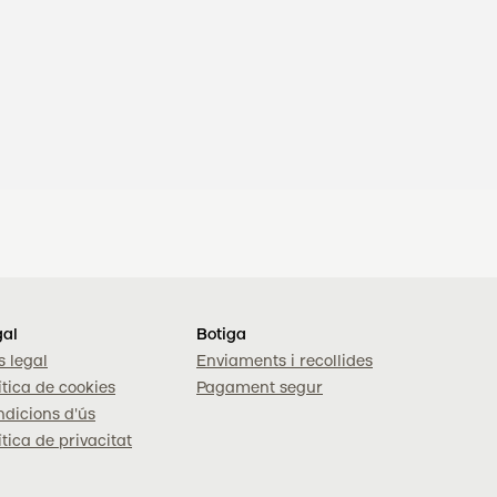
gal
Botiga
s legal
Enviaments i recollides
ítica de cookies
Pagament segur
dicions d'ús
ítica de privacitat