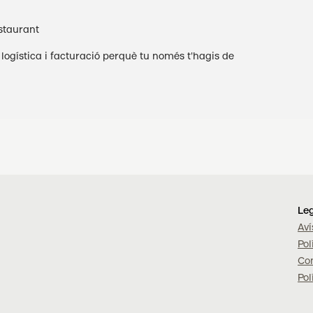
estaurant
ogística i facturació perquè tu només t'hagis de
Le
Aví
Pol
Con
Pol