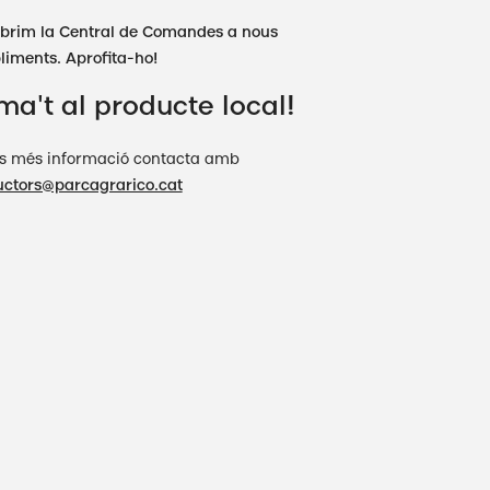
brim la Central de Comandes a nous
liments. Aprofita-ho!
a't al producte local!
ls més informació contacta amb
uctors@parcagrarico.cat