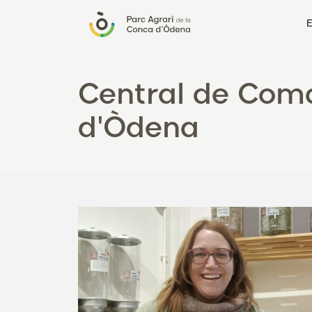
E
Central de Coma
d'Òdena