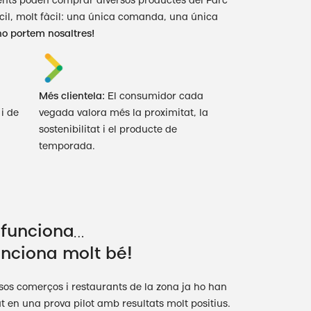
ents poden comprar diversos productes del Parc
il, molt fàcil: una única comanda, una única
ho portem nosaltres!
Més clientela:
El consumidor cada
i de
vegada valora més la proximitat, la
sostenibilitat i el producte de
temporada.
 funciona…
unciona molt bé!
sos comerços i restaurants de la zona ja ho han
t en una prova pilot amb resultats molt positius.