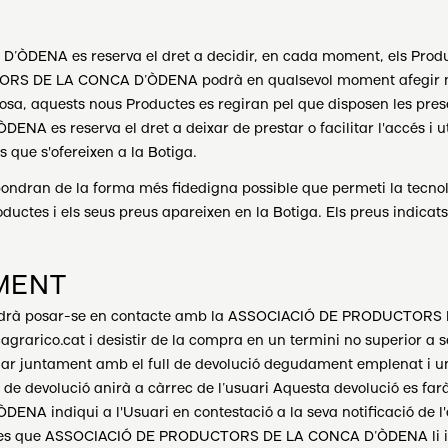
NA es reserva el dret a decidir, en cada moment, els Producte
RS DE LA CONCA D’ÒDENA podrà en qualsevol moment afegir nous 
cosa, aquests nous Productes es regiran pel que disposen les pres
 reserva el dret a deixar de prestar o facilitar l'accés i uti
s que s'ofereixen a la Botiga.
spondran de la forma més fidedigna possible que permeti la tecno
ductes i els seus preus apareixen en la Botiga. Els preus indicats
MENT
al podrà posar-se en contacte amb la ASSOCIACIÓ DE PRODUCTOR
rarico.cat i desistir de la compra en un termini no superior a set
viar juntament amb el full de devolució degudament emplenat i un
de devolució anirà a càrrec de l’usuari Aquesta devolució es far
ndiqui a l'Usuari en contestació a la seva notificació de l'ex
es des que ASSOCIACIÓ DE PRODUCTORS DE LA CONCA D’ÒDENA li in