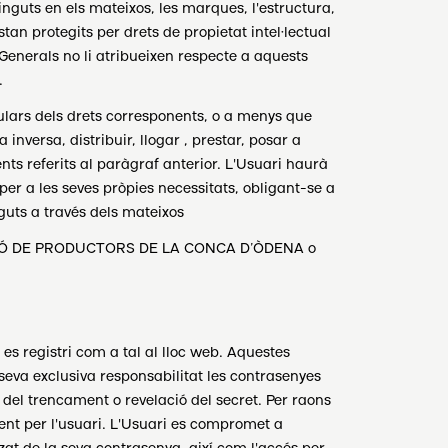
inguts en els mateixos, les marques, l'estructura,
tan protegits per drets de propietat intel·lectual
nerals no li atribueixen respecte a aquests
.
lars dels drets corresponents, o a menys que
inversa, distribuir, llogar , prestar, posar a
ts referits al paràgraf anterior. L'Usuari haurà
 per a les seves pròpies necessitats, obligant-se a
guts a través dels mateixos
SOCIACIÓ DE PRODUCTORS DE LA CONCA D’ÒDENA o
 registri com a tal al lloc web. Aquestes
 seva exclusiva responsabilitat les contrasenyes
n del trencament o revelació del secret. Per raons
ent per l'usuari. L'Usuari es compromet a