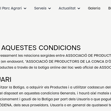
l Parc Agrari
Serveis
Actualitat
Galeria
B
T AQUESTES CONDICIONS
xpressament les relacions sorgides entre ASSOCIACIÓ DE PROD
14 (en endavant, "ASSOCIACIÓ DE PRODUCTORS DE LA CONCA D’ÒDEN
n productes a través de la botiga online del lloc web oficial 
UARI
litzar la Botiga, a adquirir els Productes i a utilitzar cadascun de
i el disposat en aquestes condicions Generals, i haurà així mateix 
cionament i gaudi de la Botiga per part dels Usuaris o que pogué
, dels seus proveïdors, Usuaris o en general de qualsevol te