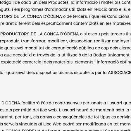
 Botiga i de cada un dels Productes, la informació i materials cont
guts, i els programes d'ordinador utilitzats en relació amb ells, es
TORS DE LA CONCA D’ÒDENA o de tercers, i que les Condicions Ge
altre dret diferent dels específicament contemplats en les mateixes
DE PRODUCTORS DE LA CONCA D’ÒDENA o si escau pels tercers titu
eproduir, transformar, modificar, desacoblar, realitzar enginyeria 
s de qualsevol modalitat de comunicació pública de cap dels elemen
 la que accedeixi a través de la utilització de la Botiga únicament
 explotació comercial dels materials, elements i informació obtin
ipular qualsevol dels dispositius tècnics establerts per la AS
NA facilitarà l'ús de contrasenyes personals a l'usuari que es
restats per mitjà del lloc web. L'usuari haurà de mantenir sota la
sumint, per tant, els danys o conseqüències de tot tipus es derivi
ls serveis vinculats al Lloc Web podrà ser modificada en tot mom