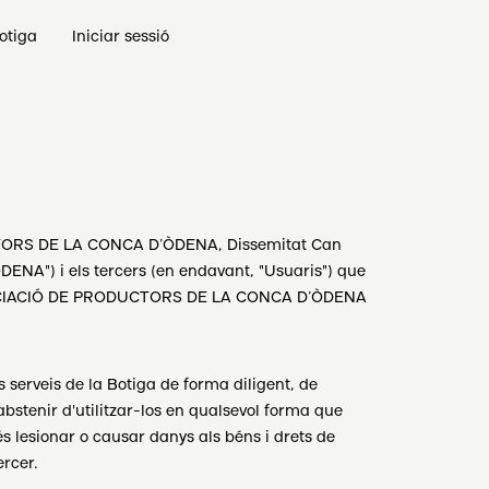
otiga
Iniciar sessió
UCTORS DE LA CONCA D’ÒDENA, Dissemitat Can
A") i els tercers (en endavant, "Usuaris") que
de ASSOCIACIÓ DE PRODUCTORS DE LA CONCA D’ÒDENA
ls serveis de la Botiga de forma diligent, de
abstenir d'utilitzar-los en qualsevol forma que
s lesionar o causar danys als béns i drets de
rcer.