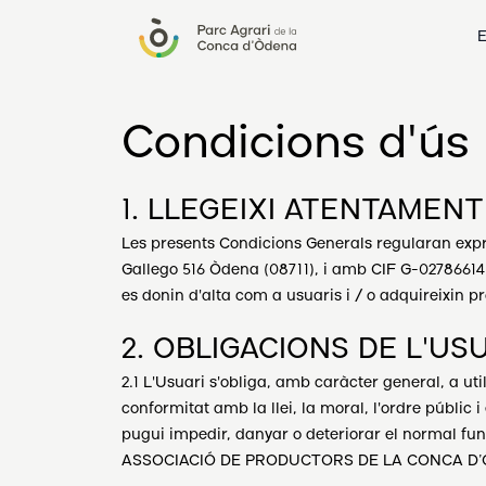
E
Condicions d'ús
1. LLEGEIXI ATENTAMEN
Les presents Condicions Generals regularan e
Gallego 516 Òdena (08711), i amb CIF G-027866
es donin d'alta com a usuaris i / o adquireixi
2. OBLIGACIONS DE L'US
2.1 L'Usuari s'obliga, amb caràcter general, a uti
conformitat amb la llei, la moral, l'ordre públic 
pugui impedir, danyar o deteriorar el normal fun
ASSOCIACIÓ DE PRODUCTORS DE LA CONCA D’ÒDENA