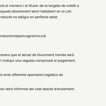
ió el número i el titular de la targeta de crèdit a
est abonament serà l'establert en la Llei.
roducte no estigui en perfecte estat.
a productors@parcagrarico.cat
e manera que el servei de lliurament només serà
suari indiqui una vegada comprovat el pagament,
 amb diferents operadors logístics de
uari serà informat del cost exacte d'enviament.