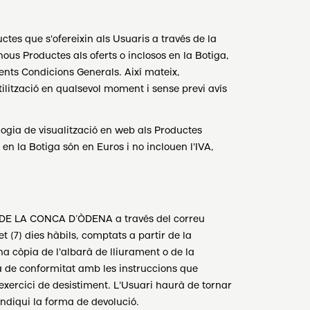
s que s'ofereixin als Usuaris a través de la
Productes als oferts o inclosos en la Botiga,
ents Condicions Generals. Així mateix,
lització en qualsevol moment i sense previ avís
logia de visualització en web als Productes
 en la Botiga són en Euros i no inclouen l'IVA,
S DE LA CONCA D’ÒDENA a través del correu
 (7) dies hàbils, comptats a partir de la
a còpia de l'albarà de lliurament o de la
à de conformitat amb les instruccions que
ercici de desistiment. L'Usuari haurà de tornar
diqui la forma de devolució.