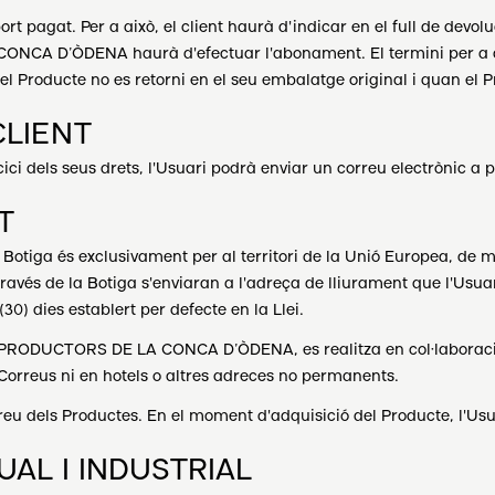
t pagat. Per a això, el client haurà d'indicar en el full de devoluc
CA D’ÒDENA haurà d'efectuar l'abonament. El termini per a aqu
 el Producte no es retorni en el seu embalatge original i quan el P
CLIENT
cici dels seus drets, l'Usuari podrà enviar un correu electrònic 
T
 la Botiga és exclusivament per al territori de la Unió Europea, d
 través de la Botiga s'enviaran a l'adreça de lliurament que l'U
30) dies establert per defecte en la Llei.
E PRODUCTORS DE LA CONCA D’ÒDENA, es realitza en col·laboració
 Correus ni en hotels o altres adreces no permanents.
preu dels Productes. En el moment d'adquisició del Producte, l'Us
UAL I INDUSTRIAL