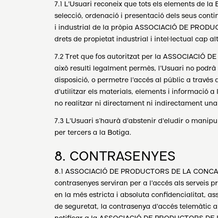
7.1 L'Usuari reconeix que tots els elements de la
selecció, ordenació i presentació dels seus contin
i industrial de la pròpia ASSOCIACIÓ DE PRODUC
drets de propietat industrial i intel·lectual cap 
7.2 Tret que fos autoritzat per la ASSOCIACIÓ 
això resulti legalment permès, l'Usuari no podrà r
disposició, o permetre l'accés al públic a travé
d'utilitzar els materials, elements i informació a
no realitzar ni directament ni indirectament una
7.3 L'Usuari s’haurà d'abstenir d'eludir o man
per tercers a la Botiga.
8. CONTRASENYES
8.1 ASSOCIACIÓ DE PRODUCTORS DE LA CONCA D’ÒDE
contrasenyes serviran per a l'accés als serveis p
en la més estricta i absoluta confidencialitat, as
de seguretat, la contrasenya d'accés telemàtic a