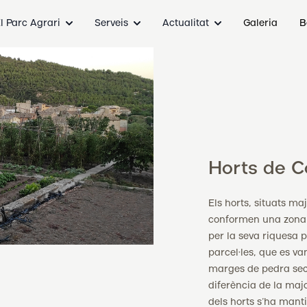
l Parc Agrari
Serveis
Actualitat
Galeria
B
Horts de 
Els horts, situats ma
conformen una zona 
per la seva riquesa p
parcel·les, que es va
marges de pedra seca
diferència de la majo
dels horts s’ha manti