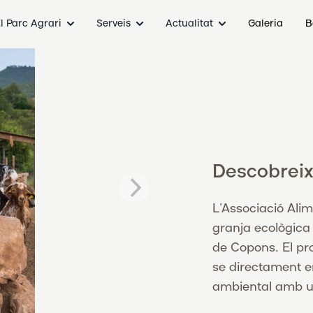
l Parc Agrari
Serveis
Actualitat
Galeria
B
Descobreix
L’Associació Ali
granja ecològica
de Copons. El pr
se directament en
ambiental amb un