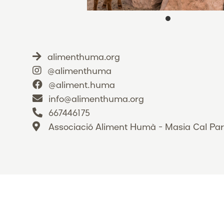
alimenthuma.org
@alimenthuma
@aliment.huma
info@alimenthuma.org
667446175
Associació Aliment Humà - Masia Cal Pa